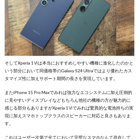
そしてXperia 1Ⅵは本当におすすめしやすい機種に進化したのかと
いう部分において同価格帯のGalaxy S24 Ultraではより優れたカス
タマイズ性に加えサポート期間の長さを実現しています。
またiPhone 15 Pro Maxでみれば強力なエコシステムに加え圧倒的
に見やすいディスプレイなどもちろん他社の機種の方が魅力的に
感じる部分もありますがXperia 1Ⅵでみれば驚異的な電池持ちの実
現に加えスマホトップクラスのスピーカーに対応と良さもありま
す。
これはユーザー次第で全てにおいて完璧なスマホなんて存在して