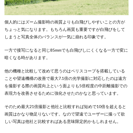
個人的にはズーム撮影時の画質よりも白飛びしやすいことの方が
ちょっと気になります。もちろん画質も重要ですが白飛びをして
しまうと写真全体のバランスが一気に崩れる印象です。
一方で接写になると同じ85mmでも白飛びしにくくなる一方で変に
暗くなる時があります。
他の機種と比較して改めて思うのはペリスコープを搭載している
ことや望遠機構の改善で最大7.1倍の光学撮影に対応したのは遠方
を撮影する際の画質向上という面よりも5倍程度の中距離撮影での
表現力を改善させるために強化させたのかなと思っています。
そのため最大21倍撮影と他社と比較すれば短めで10倍を超えると
画質はかなり物足りないです。なので望遠でユーザーに撮って欲
しい写真は他社と比較すればある意味限定的かもしれません。