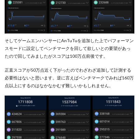
そしてゲームエンハンサーにAnTuTuを追加した上でパフォーマン
スモードに設定してベンチマークを回して欲しいとの要望があっ
たので回してみましたがスコアは100万点前後です。
正直スコアが50万点近く下がったのでわざわざ追加して計測する
必要性はないと思います。逆に言えばベンチマークでみれば160万
点以上にするのはなかなかむず難しいかもしれません。