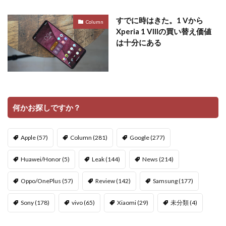
すでに時はきた。1 Vから
Column
Xperia 1 VIIIの買い替え価値
は十分にある
何かお探しですか？
Apple
(57)
Column
(281)
Google
(277)
Huawei/Honor
(5)
Leak
(144)
News
(214)
Oppo/OnePlus
(57)
Review
(142)
Samsung
(177)
Sony
(178)
vivo
(65)
Xiaomi
(29)
未分類
(4)