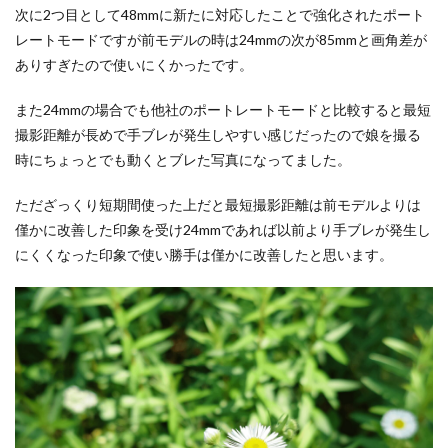
次に2つ目として48mmに新たに対応したことで強化されたポート
レートモードですが前モデルの時は24mmの次が85mmと画角差が
ありすぎたので使いにくかったです。
また24mmの場合でも他社のポートレートモードと比較すると最短
撮影距離が長めで手ブレが発生しやすい感じだったので娘を撮る
時にちょっとでも動くとブレた写真になってました。
ただざっくり短期間使った上だと最短撮影距離は前モデルよりは
僅かに改善した印象を受け24mmであれば以前より手ブレが発生し
にくくなった印象で使い勝手は僅かに改善したと思います。