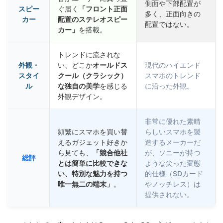
側面や下部配置が
スピー
ぐ届く
「フロント正面
多く、正面向きの
カー
配置のステレオスピー
配置ではない。
カー」
を搭載。
トレンドに流されな
外観・
い、どこか
オールドス
現代のハイエンド
スタイ
クール（クラシック）
スマホのトレンド
ル
な独自の美学
を感じる
に沿った外観。
外観デザイン。
非常に優れた素晴
頻繁にスマホを買い替
らしいスマホを製
えるガジェット好きか
造するメーカーだ
ら見ても、
「競合他社
が、ソニーが持つ
総評
とは簡単に比較できな
ような尖った変態
い、特別な魅力を持つ
的仕様（SDカード
唯一無二の端末」
。
やノッチレス）は
提供されない。