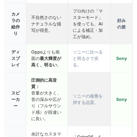
プロ向けの「マ
カメ
不自然さのない
スターモード」
ラの
好み
ナチュラルな描
を使っても、AI
絵作
の差
写が得意。
による補正・加
り
工が強め。
ディ
Oppoよりも画
ソニーに比べる
スプ
面の
最大輝度が
と明るさで劣
Sony
レイ
高く、明るい
。
る。
圧倒的に高音
質：
スピ
音量が大きく、
ソニーの後塵を
ーカ
音の深みや広が
Sony
拝する品質。
ー
り（フルサウン
ド感）が段違い
に良い。
余計なカスタマ
「ColorOS」を