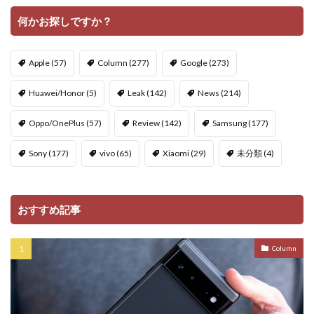
何かお探しですか？
Apple
(57)
Column
(277)
Google
(273)
Huawei/Honor
(5)
Leak
(142)
News
(214)
Oppo/OnePlus
(57)
Review
(142)
Samsung
(177)
Sony
(177)
vivo
(65)
Xiaomi
(29)
未分類
(4)
おすすめ記事
Column