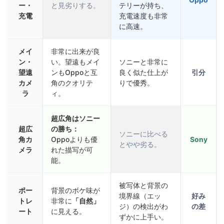
ー・
と見劣りする。
テリーが持ち、
充電
充電速度も非常
に高速。
メイ
非常に出来が良
ン・
い。望遠もメイ
ソニーと非常に
望遠
ンもOppoと互
良く似た仕上が
引分
カメ
角のクオリテ
りで優秀。
ラ
ィ。
超広角はソニー
超広
の勝ち：
ソニーに比べる
角カ
Oppoよりも優
Sony
とやや劣る。
メラ
れた描写が可
能。
被写体と背景の
ポー
背景のボケ味が
境界線（エッ
好み
トレ
非常に
「自然」
ジ）の検出がわ
の差
ート
に見える。
ずかに上手い。