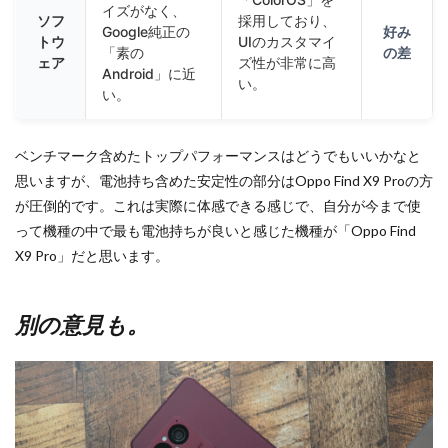
イズがなく、
ソフ
採用しており、
Google純正の
好み
トウ
UIのカスタマイ
「素の
の差
ェア
ズ性が非常に高
Android」に近
い。
い。
ベンチマーク含めたトップパフォーマンスはどうでもいいかなと
思いますが、電池持ち含めた安定性の部分はOppo Find X9 Proの方
が圧倒的です。これは実際に体感できる感じで、自分が今まで使
って機種の中で最も電池持ちが良いと感じた機種が「Oppo Find
X9 Pro」だと思います。
別の意見も。