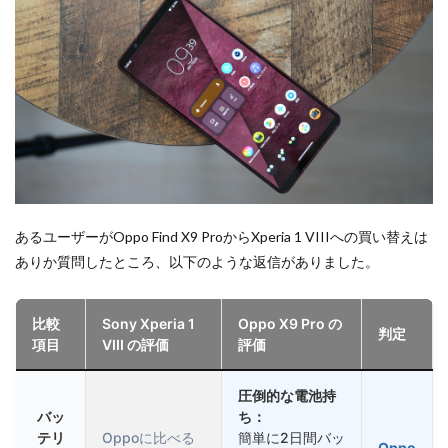
あるユーザーがOppo Find X9 ProからXperia 1 VIIIへの買い替えは
ありか質問したところ、以下のような返信がありました。
比較
Sony Xperia 1
Oppo X9 Pro の
判定
項目
VIII の評価
評価
圧倒的な電池持
バッ
ち：
テリ
Oppoに比べる
簡単に2日間バッ
Oppo