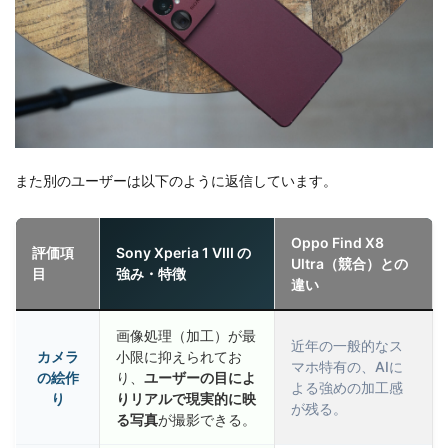
また別のユーザーは以下のように返信しています。
Oppo Find X8
評価項
Sony Xperia 1 VIII の
Ultra（競合）との
目
強み・特徴
違い
画像処理（加工）が最
近年の一般的なス
カメラ
小限に抑えられてお
マホ特有の、AIに
の絵作
り、
ユーザーの目によ
よる強めの加工感
り
りリアルで現実的に映
が残る。
る写真
が撮影できる。