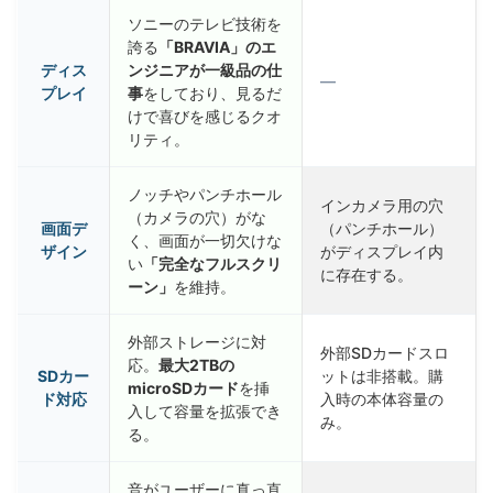
ソニーのテレビ技術を
誇る
「BRAVIA」のエ
ディス
ンジニアが一級品の仕
—
プレイ
事
をしており、見るだ
けで喜びを感じるクオ
リティ。
ノッチやパンチホール
インカメラ用の穴
（カメラの穴）がな
画面デ
（パンチホール）
く、画面が一切欠けな
ザイン
がディスプレイ内
い
「完全なフルスクリ
に存在する。
ーン」
を維持。
外部ストレージに対
外部SDカードスロ
応。
最大2TBの
SDカー
ットは非搭載。購
microSDカード
を挿
ド対応
入時の本体容量の
入して容量を拡張でき
み。
る。
音がユーザーに真っ直