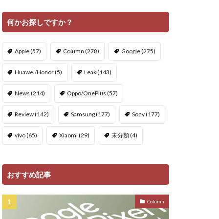
何かお探しですか？
Apple
(57)
Column
(278)
Google
(275)
Huawei/Honor
(5)
Leak
(143)
News
(214)
Oppo/OnePlus
(57)
Review
(142)
Samsung
(177)
Sony
(177)
vivo
(65)
Xiaomi
(29)
未分類
(4)
おすすめ記事
Column