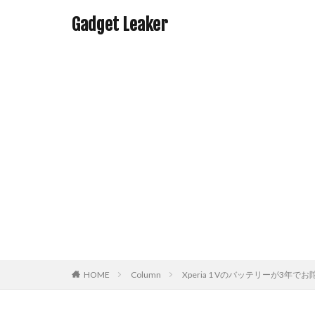
Gadget Leaker
HOME
Column
Xperia 1 Vのバッテリーが3