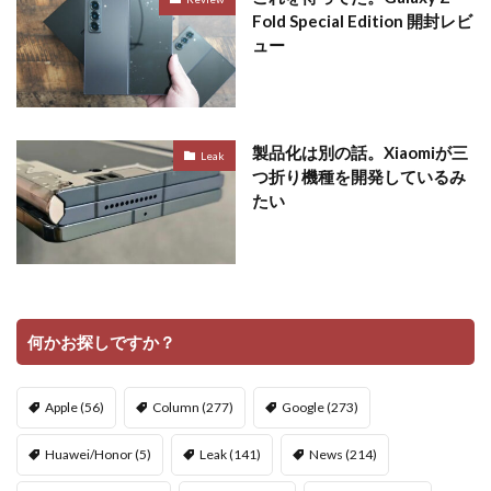
Fold Special Edition 開封レビ
ュー
製品化は別の話。Xiaomiが三
Leak
つ折り機種を開発しているみ
たい
何かお探しですか？
Apple
(56)
Column
(277)
Google
(273)
Huawei/Honor
(5)
Leak
(141)
News
(214)