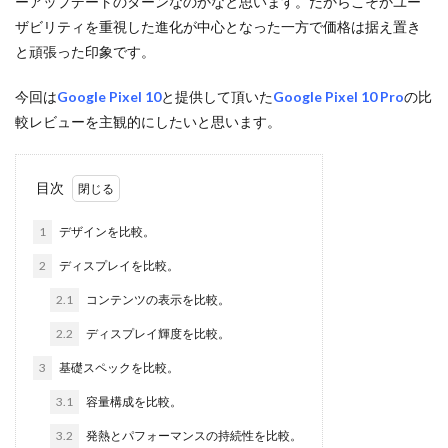
ーアップデートのターンなのかなと思います。だからこそかユー
ザビリティを重視した進化が中心となった一方で価格は据え置き
と頑張った印象です。
今回は
Google Pixel 10
と提供して頂いた
Google Pixel 10 Pro
の比
較レビューを主観的にしたいと思います。
目次
1
デザインを比較。
2
ディスプレイを比較。
2.1
コンテンツの表示を比較。
2.2
ディスプレイ輝度を比較。
3
基礎スペックを比較。
3.1
容量構成を比較。
3.2
発熱とパフォーマンスの持続性を比較。