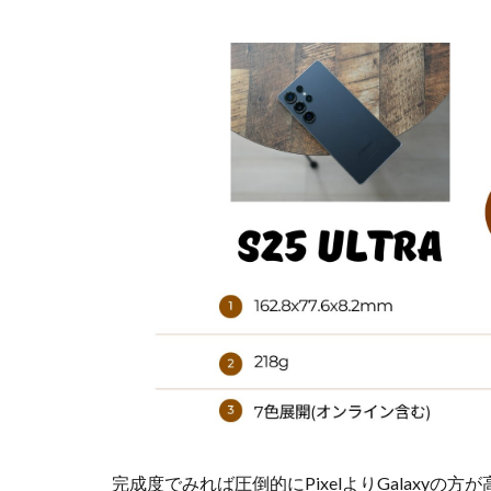
完成度でみれば圧倒的にPixelよりGalaxyの