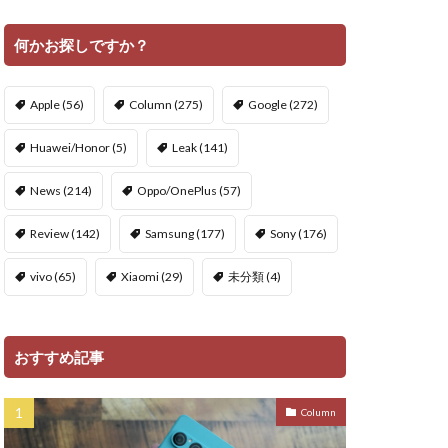
何かお探しですか？
Apple
(56)
Column
(275)
Google
(272)
Huawei/Honor
(5)
Leak
(141)
News
(214)
Oppo/OnePlus
(57)
Review
(142)
Samsung
(177)
Sony
(176)
vivo
(65)
Xiaomi
(29)
未分類
(4)
おすすめ記事
Column