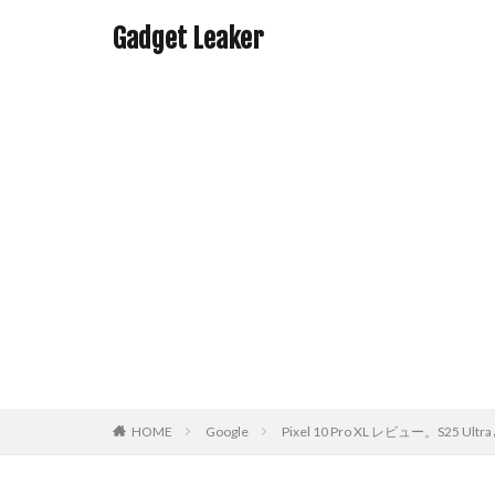
Gadget Leaker
HOME
Google
Pixel 10 Pro XL レビュー。S25