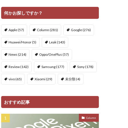
何かお探しですか？
Apple
(57)
Column
(281)
Google
(276)
Huawei/Honor
(5)
Leak
(143)
News
(214)
Oppo/OnePlus
(57)
Review
(142)
Samsung
(177)
Sony
(178)
vivo
(65)
Xiaomi
(29)
未分類
(4)
おすすめ記事
Column