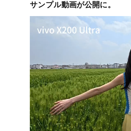
サンプル動画が公開に。
動
画
プ
レ
ー
ヤ
ー