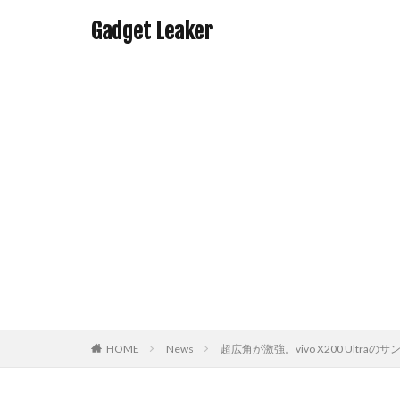
Gadget Leaker
HOME
News
超広角が激強。vivo X200 Ultra