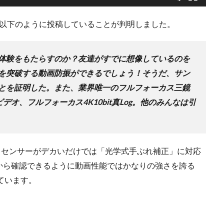
boに以下のように投稿していることが判明しました。
体験をもたらすのか？友達がすでに想像しているのを
を突破する動画防振ができるでしょう！そうだ、サン
とを証明した。また、業界唯一のフルフォーカス三鏡
ビデオ、フルフォーカス4K10bit真Log。他のみんなは引
して超広角センサーがデカいだけでは「光学式手ぶれ補正」に対応
から確認できるように動画性能ではかなりの強さを誇る
出来ています。