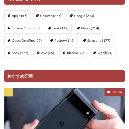
Apple
(57)
Column
(277)
Google
(273)
Huawei/Honor
(5)
Leak
(142)
News
(214)
Oppo/OnePlus
(57)
Review
(142)
Samsung
(177)
Sony
(177)
vivo
(65)
Xiaomi
(29)
未分類
(4)
おすすめ記事
Column