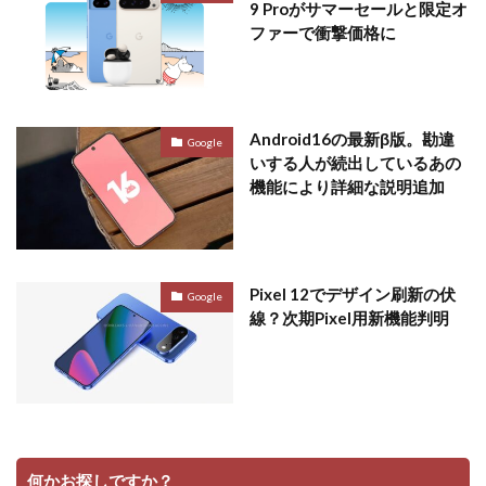
9 Proがサマーセールと限定オ
ファーで衝撃価格に
Android16の最新β版。勘違
Google
いする人が続出しているあの
機能により詳細な説明追加
Pixel 12でデザイン刷新の伏
Google
線？次期Pixel用新機能判明
何かお探しですか？