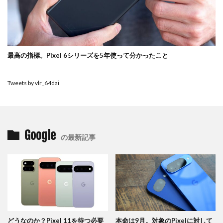
最高の指標。Pixel 6シリーズを5年使って分かったこと
Tweets by vlr_64dai
Google
の最新記事
どうなのか？Pixel 11を待つ必要
本命は9月。対象のPixelに対して