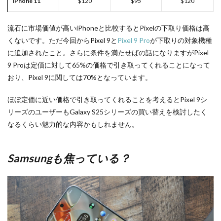
iPhone 11
$120
$95
$120
流石に市場価値が高いiPhoneと比較するとPixelの下取り価格は高
くないです。ただ今回からPixel 9と
Pixel 9 Pro
が下取りの対象機種
に追加されたこと。さらに条件を満たせばの話になりますがPixel
9 Proは定価に対して65%の価格で引き取ってくれることになって
おり、Pixel 9に関しては70%となっています。
ほぼ定価に近い価格で引き取ってくれることを考えるとPixel 9シ
リーズのユーザーもGalaxy S25シリーズの買い替えを検討したく
なるくらい魅力的な内容かもしれません。
Samsungも焦っている？