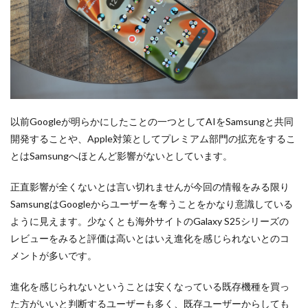
以前Googleが明らかにしたことの一つとしてAIをSamsungと共同
開発することや、Apple対策としてプレミアム部門の拡充をするこ
とはSamsungへほとんど影響がないとしています。
正直影響が全くないとは言い切れませんが今回の情報をみる限り
SamsungはGoogleからユーザーを奪うことをかなり意識している
ように見えます。少なくとも海外サイトのGalaxy S25シリーズの
レビューをみると評価は高いとはいえ進化を感じられないとのコ
メントが多いです。
進化を感じられないということは安くなっている既存機種を買っ
た方がいいと判断するユーザーも多く、既存ユーザーからしても