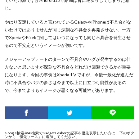
ていた印象ですがAndroid15で結局は昔に逆戻りしてしまった感
じ。
やはり安定していると言われているGalaxyやiPhoneは不具合がな
いわけではありませんが同じ深刻な不具合を再発させない。一方
でXperiaやPixelに関してはいつになっても同じ不具合を発生させ
るので不安定というイメージが強いです。
メジャーアップデートのターンで不具合やバグが発生するのは仕
方ないと思いますが深刻な不具合をどれだけ回避できるかが重要
になります。今回の事例はXperia 1Ⅴですが、今後一般化が進んだ
時に不具合やバグの多さは今まで以上に目立つ可能性があるの
で、今までよりもイメージが悪くなる可能性があります。
Google検索やAI検索でGadget Leakerの記事を優先表示したい方は、 下のボタ
ンから「優先ソース」に追加してください。