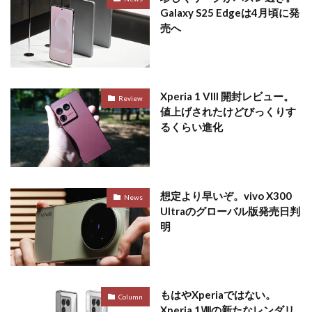
Galaxy S25 Edgeは4月頃に発
売へ
Xperia 1 VIII 開封レビュー。
Review
値上げされたけどびっくりす
るくらい進化
想定より早いぞ。vivo X300
News
Ultraのグローバル版発売日判
明
もはやXperiaではない。
Column
Xperia 1Ⅷの新たなレンダリ