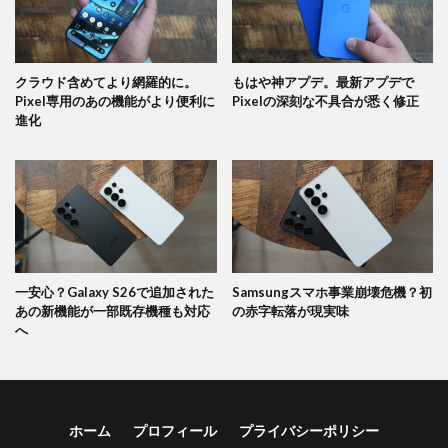
クラウド含めてより網羅的に。
もはや神アプデ。最新アプデで
Pixel専用のあの機能がより便利に
Pixelの深刻な不具合が悉く修正
進化
一安心？Galaxy S26で追加された
Samsungスマホ事業崩壊危機？初
あの新機能が一部既存機種も対応
の赤字転落が現実味
へ
ホーム
プロフィール
プライバシーポリシー