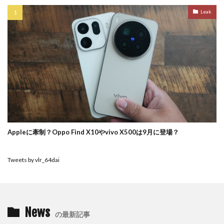
Leak
Appleに牽制？Oppo Find X10やvivo X500は9月に登場？
Tweets by vlr_64dai
News
の最新記事