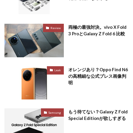
両極の最強対決。vivo X Fold
Review
3 ProとGalaxy Z Fold 6 比較
オレンジあり？Oppo Find N6
Leak
の高精細な公式プレス画像判
明
もう待てない？Galaxy Z Fold
Samsung
Special Editionが欲しすぎる