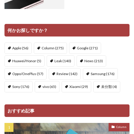
何かお探しですか？
Apple
(56)
Column
(275)
Google
(271)
Huawei/Honor
(5)
Leak
(140)
News
(213)
Oppo/OnePlus
(57)
Review
(142)
Samsung
(176)
Sony
(176)
vivo
(65)
Xiaomi
(29)
未分類
(4)
おすすめ記事
Column