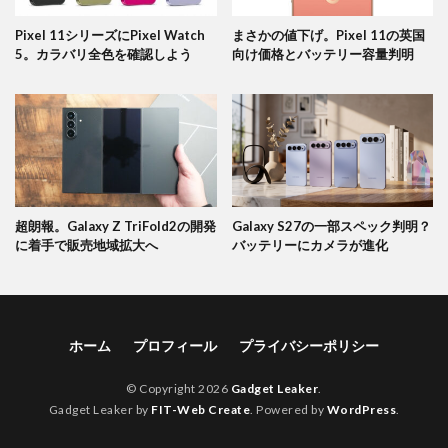
Pixel 11シリーズにPixel Watch
まさかの値下げ。Pixel 11の英国
5。カラバリ全色を確認しよう
向け価格とバッテリー容量判明
超朗報。Galaxy Z TriFold2の開発
Galaxy S27の一部スペック判明？
に着手で販売地域拡大へ
バッテリーにカメラが進化
ホーム
プロフィール
プライバシーポリシー
© Copyright 2026
Gadget Leaker
.
Gadget Leaker by
FIT-Web Create
. Powered by
WordPress
.