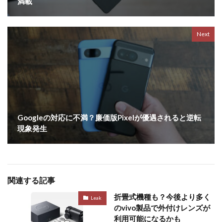
満載
Next
Googleの対応に不満？廉価版Pixelが優遇されると逆転
現象発生
関連する記事
折畳式機種も？今後より多く
Leak
のvivo製品で外付けレンズが
利用可能になるかも