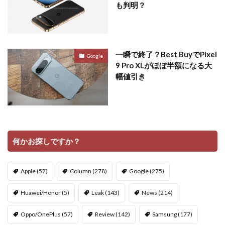
も判明？
一瞬で終了？Best BuyでPixel
Google
9 Pro XLがほぼ半額になる大
幅値引き
何かお探しですか？
Apple
(57)
Column
(278)
Google
(275)
Huawei/Honor
(5)
Leak
(143)
News
(214)
Oppo/OnePlus
(57)
Review
(142)
Samsung
(177)