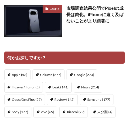
市場調査結果公開でPixelの成
Google
長は鈍化。iPhoneに遠く及ば
ないことがより顕著に
何かお探しですか？
Apple
(56)
Column
(277)
Google
(273)
Huawei/Honor
(5)
Leak
(141)
News
(214)
Oppo/OnePlus
(57)
Review
(142)
Samsung
(177)
Sony
(177)
vivo
(65)
Xiaomi
(29)
未分類
(4)